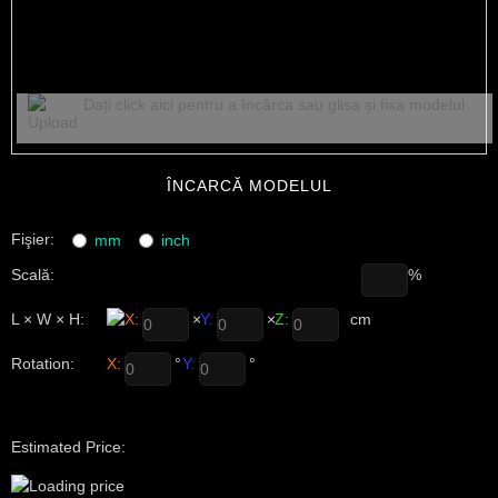
Dați click aici pentru a încărca sau glisa și fixa modelul.
ÎNCARCĂ MODELUL
Fişier:
mm
inch
Scală:
%
L × W × H:
X:
×
Y:
×
Z:
cm
Rotation:
X:
°
Y:
°
Estimated Price: