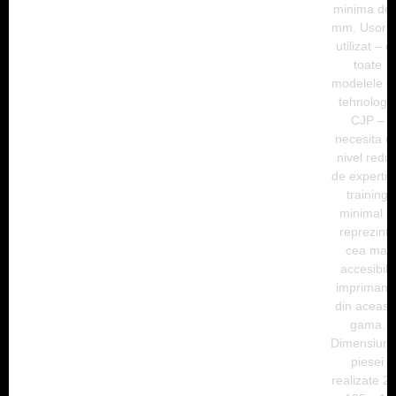
minima de 
mm. Usor 
utilizat – c
toate
modelele d
tehnologi
CJP –
necesita u
nivel redu
de expertiz
training
minimal si
reprezinta
cea mai
accesibila
imprimant
din aceast
gama.
Dimensiun
piesei
realizate 2