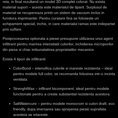
reia, in final rezultand un model 3D complet colorat. Nu exista
material suport – acesta este materialul de tiparit. Surplusul de
material se recupereaza printr-un sistem de vacuum inclus in
furnitura imprimantei. Pentru curatare fina se foloseste un
echipament special, inchis, in care materialul ramas este indepartat
prin suflare.
Postprocesarea optionala a piesei presupune utilizarea unui agent
infiltrant pentru marirea intensitatii culorilor, inchiderea microporilor
din piesa si chiar imbunatatirea proprietatilor mecanice.
Exista 4 tipuri de infiltranti:
ColorBond
– intensifica culorile si mareste rezistenta – ideal
pentru modele full color, se recomanda folosirea intr-o incinta
ventilata.
StrenghtMax
– infltrant bicomponent, ideal pentru modele
functionale pentru a creste substantial rezistenta acestora.
SaltWatercure
– pentru modele monocrom si culori draft, eco
friendly, dupa imersarea sau sprayerea piesei suprafata
acesteia se intareste.