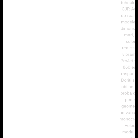
tehnolog
CJP. Ave
de realiz
modele 
dimensiu
mari, i
culori
realistic
vibrant
ProJet C
860 est
raspunsu
Doriti sa
obtineti 
proba do
pentru
geometr
in varian
monocro
Folosit
modul 