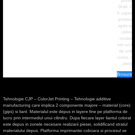
printar
Draft. Ce
5 capete
printare 
ajuta sa 
obtinet
modelel
intr-un t
de ordin
orelor, nu
zilelor.
Brosura
Tehnologie CJP
–
ColorJet Printing
– Tehnologie additive
manufacturing care implica 2 componente majore – material (core)
(gips) si liant. Materialul este depus in layere fine pe platforma de
lucru prin intermediul unui cilindru. Dupa fiecare layer liantul colorat
este depus in zonele necesare realizarii piesei, solidificand stratul
materialului depus. Platforma imprimantei coboara si procesul se