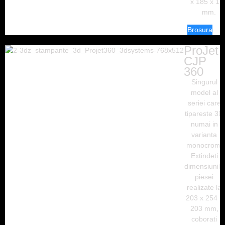
x 185 x 12
mm.
Brosura
ProJet
CJP
360
Singurul
model al
seriei care
tipareste 3D
numai in
varianta
monocrom.
Extindeti
dimensiunile
piesei
realizate la
203 x 254 x
203 mm,
coborati