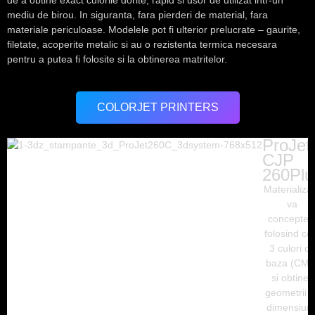
de a obtine exact culorile dorite, rapid si usor de utilizat intr-un
mediu de birou. In siguranta, fara pierderi de material, fara
materiale periculoase. Modelele pot fi ulterior prelucrate – gaurite,
filetate, acoperite metalic si au o rezistenta termica necesara
pentru a putea fi folosite si la obtinerea matritelor.
COLORJET PRINTERS
ProJet
CJP
260Plu
Materializat
va
conceptel
folosind ce
3 culori d
baza (CMY
si obtineti
geometrii c
dimensiun